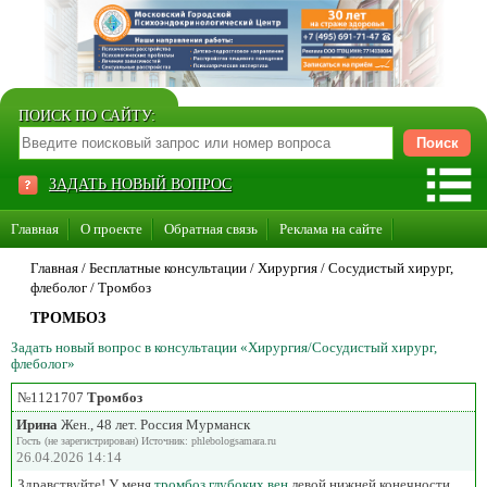
ПОИСК ПО САЙТУ:
ЗАДАТЬ НОВЫЙ ВОПРОС
Главная
О проекте
Обратная связь
Реклама на сайте
Стать консультантом нашего сайта
Главная
/ Бесплатные консультации /
Хирургия
/
Сосудистый хирург,
флеболог
/
Тромбоз
Суперакция «Каждому врачу свой сайт»
ТРОМБОЗ
Задать новый вопрос в консультации «Хирургия/Сосудистый хирург,
флеболог»
№1121707
Тромбоз
Ирина
Жен., 48 лет. Россия Мурманск
Гость (не зарегистрирован) Источник: phlebologsamara.ru
26.04.2026 14:14
Здравствуйте! У меня
тромбоз глубоких вен
левой нижней конечности