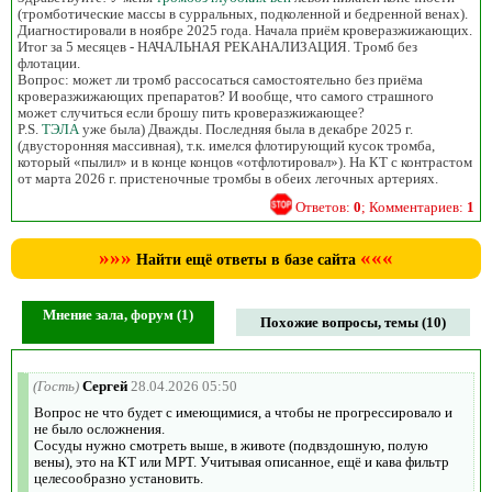
(тромботические массы в сурральных, подколенной и бедренной венах).
Диагностировали в ноябре 2025 года. Начала приём кроверазжижающих.
Итог за 5 месяцев - НАЧАЛЬНАЯ РЕКАНАЛИЗАЦИЯ. Тромб без
флотации.
Вопрос: может ли тромб рассосаться самостоятельно без приёма
кроверазжижающих препаратов? И вообще, что самого страшного
может случиться если брошу пить кроверазжижающее?
P.S.
ТЭЛА
уже была) Дважды. Последняя была в декабре 2025 г.
(двусторонняя массивная), т.к. имелся флотирующий кусок тромба,
который «пылил» и в конце концов «отфлотировал»). На КТ с контрастом
от марта 2026 г. пристеночные тромбы в обеих легочных артериях.
Ответов:
0
; Комментариев:
1
»»»
«««
Найти ещё ответы в базе сайта
Мнение зала, форум (1)
Похожие вопросы, темы (10)
(Гость)
Сергей
28.04.2026 05:50
Вопрос не что будет с имеющимися, а чтобы не прогрессировало и
не было осложнения.
Сосуды нужно смотреть выше, в животе (подвздошную, полую
вены), это на КТ или МРТ. Учитывая описанное, ещё и кава фильтр
целесообразно установить.