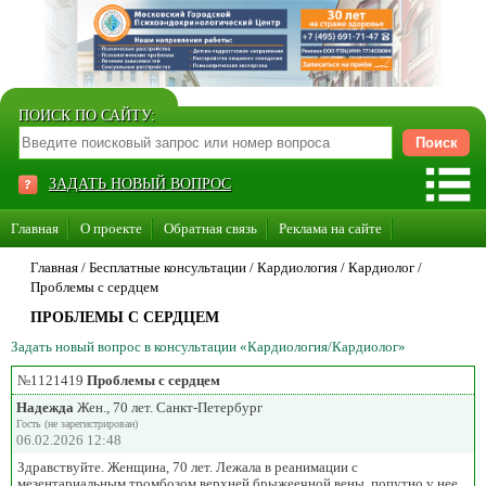
ПОИСК ПО САЙТУ:
ЗАДАТЬ НОВЫЙ ВОПРОС
Главная
О проекте
Обратная связь
Реклама на сайте
Стать консультантом нашего сайта
Главная
/ Бесплатные консультации /
Кардиология
/
Кардиолог
/
Проблемы с сердцем
Суперакция «Каждому врачу свой сайт»
ПРОБЛЕМЫ С СЕРДЦЕМ
Задать новый вопрос в консультации «Кардиология/Кардиолог»
№1121419
Проблемы с сердцем
Надежда
Жен., 70 лет. Санкт-Петербург
Гость (не зарегистрирован)
06.02.2026 12:48
Здравствуйте. Женщина, 70 лет. Лежала в реанимации с
мезентариальным тромбозом верхней брыжеечной вены, попутно у нее