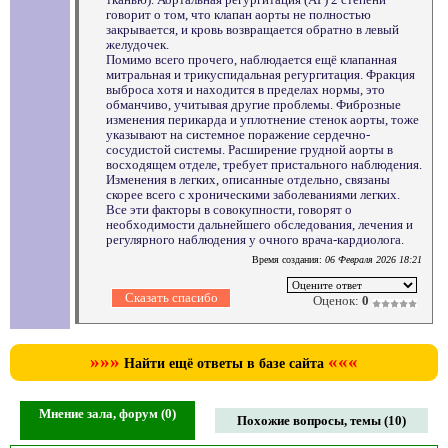
говорит о том, что клапан аорты не полностью
закрывается, и кровь возвращается обратно в левый
желудочек.
Помимо всего прочего, наблюдается ещё клапанная
митральная и трикуспидальная регургитация. Фракция
выброса хотя и находится в пределах нормы, это
обманчиво, учитывая другие проблемы. Фиброзные
изменения перикарда и уплотнение стенок аорты, тоже
указывают на системное поражение сердечно-
сосудистой системы. Расширение грудной аорты в
восходящем отделе, требует пристального наблюдения.
Изменения в легких, описанные отдельно, связаны
скорее всего с хроническими заболеваниями легких.
Все эти факторы в совокупности, говорят о
необходимости дальнейшего обследования, лечения и
регулярного наблюдения у очного врача-кардиолога.
Время создания:
06 Февраля 2026 18:21
Оценок:
0
»»»
«««
Найти ещё ответы в базе сайта
Мнение зала, форум (0)
Похожие вопросы, темы (10)