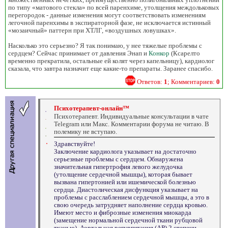
по типу «матового стекла» по всей паренхиме, утолщения междольковых
перегородок - данные изменения могут соответствовать изменениям
легочной паренхимы в экспираторной фазе, не исключается истинный
«мозаичный» паттерн при ХТЛГ, «воздушных ловушках».
Насколько это серьезно? Я так понимаю, у нее тяжелые проблемы с
сердцем? Сейчас принимает от давления Энап и
Конкор
(Ксарелто
временно прекратила, остальные ей колят через капельницу), кардиолог
сказала, что завтра назначит еще какие-то препараты. Заранее спасибо.
Ответов:
1
; Комментариев:
0
Психотерапевт-онлайн™
Психотерапевт. Индивидуальные консультации в чате
Telegram или Макс. Комментарии форума не читаю. В
полемику не вступаю.
Здравствуйте!
Заключение кардиолога указывает на достаточно
серьезные проблемы с сердцем. Обнаружена
значительная гипертрофия левого желудочка
(утолщение сердечной мышцы), которая бывает
вызвана гипертонией или ишемической болезнью
сердца. Диастолическая дисфункция указывает на
проблемы с расслаблением сердечной мышцы, а это в
свою очередь затрудняет наполнение сердца кровью.
Имеют место и фиброзные изменения миокарда
(замещение нормальной сердечной ткани рубцовой
тканью). Аортальная регургитация (АР) 2 степени