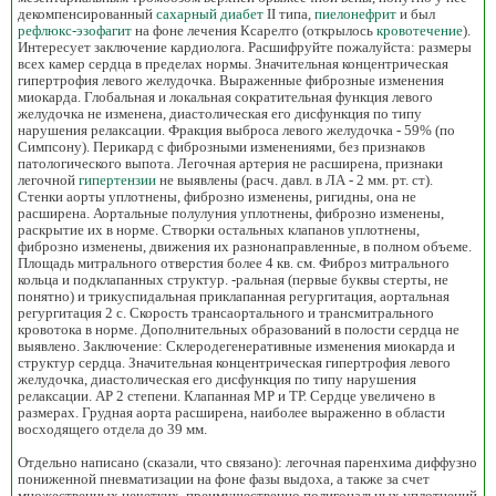
декомпенсированный
сахарный диабет
II типа,
пиелонефрит
и был
рефлюкс-эзофагит
на фоне лечения Ксарелто (открылось
кровотечение
).
Интересует заключение кардиолога. Расшифруйте пожалуйста: размеры
всех камер сердца в пределах нормы. Значительная концентрическая
гипертрофия левого желудочка. Выраженные фиброзные изменения
миокарда. Глобальная и локальная сократительная функция левого
желудочка не изменена, диастолическая его дисфункция по типу
нарушения релаксации. Фракция выброса левого желудочка - 59% (по
Симпсону). Перикард с фиброзными изменениями, без признаков
патологического выпота. Легочная артерия не расширена, признаки
легочной
гипертензии
не выявлены (расч. давл. в ЛА - 2 мм. рт. ст).
Стенки аорты уплотнены, фиброзно изменены, ригидны, она не
расширена. Аортальные полулуния уплотнены, фиброзно изменены,
раскрытие их в норме. Створки остальных клапанов уплотнены,
фиброзно изменены, движения их разнонаправленные, в полном объеме.
Площадь митрального отверстия более 4 кв. см. Фиброз митрального
кольца и подклапанных структур. -ральная (первые буквы стерты, не
понятно) и трикуспидальная приклапанная регургитация, аортальная
регургитация 2 с. Скорость трансаортального и трансмитрального
кровотока в норме. Дополнительных образований в полости сердца не
выявлено. Заключение: Склеродегенеративные изменения миокарда и
структур сердца. Значительная концентрическая гипертрофия левого
желудочка, диастолическая его дисфункция по типу нарушения
релаксации. АР 2 степени. Клапанная МР и ТР. Сердце увеличено в
размерах. Грудная аорта расширена, наиболее выраженно в области
восходящего отдела до 39 мм.
Отдельно написано (сказали, что связано): легочная паренхима диффузно
пониженной пневматизации на фоне фазы выдоха, а также за счет
множественных нечетких, преимущественно полигональных уплотнений